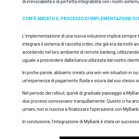
di irrevocabilità e di perfetta integrabilità con i nostri siste
COM’È ANDATO IL PROCESSO DI IMPLEMENTAZIONE DI 
L’implementazione di una nuova soluzione implica sempre tan
integrare il sistema di raccolta ordini, che già era da molti a
accedendo nel loro ambiente di remote banking, utilizzando 
uguale a prescindere dalla banca utilizzata dal nostro cliente
In poche parole, abbiamo creato una win-win situation in cui 
un’esperienza di pagamento fluida e sicura dal suo stesso o
Nel periodo dei rollout, quindi di graduale passaggio a MyBa
due processi convivevano tranquillamente. Questo ci ha anche 
umani, non si riusciva a finalizzare l’operazione con MyBank
In conclusione, l’integrazione di MyBank è stata un successo,