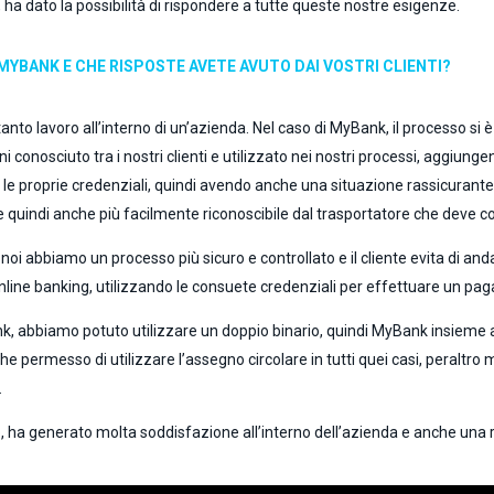
mi, ha dato la possibilità di rispondere a tutte queste nostre esigenze.
MYBANK E CHE RISPOSTE AVETE AVUTO DAI VOSTRI CLIENTI?
to lavoro all’interno di un’azienda. Nel caso di MyBank, il processo si
nni conosciuto tra i nostri clienti e utilizzato nei nostri processi, aggiung
le proprie credenziali, quindi avendo anche una situazione rassicurant
 quindi anche più facilmente riconoscibile dal trasportatore che deve cont
noi abbiamo un processo più sicuro e controllato e il cliente evita di an
nline banking, utilizzando le consuete credenziali per effettuare un pa
nk, abbiamo potuto utilizzare un doppio binario, quindi MyBank insieme a
permesso di utilizzare l’assegno circolare in tutti quei casi, peraltro mo
.
 ha generato molta soddisfazione all’interno dell’azienda e anche una ris