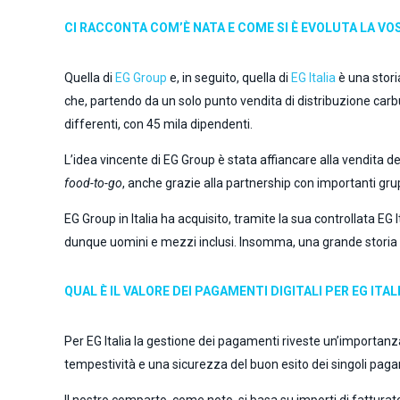
CI RACCONTA COM’È NATA E COME SI È EVOLUTA LA VO
Quella di
EG Group
e, in seguito, quella di
EG Italia
è una storia
che, partendo da un solo punto vendita di distribuzione carbu
differenti, con 45 mila dipendenti.
L’idea vincente di EG Group è stata affiancare alla vendita dei 
food-to-go
, anche grazie alla partnership con importanti gru
EG Group in Italia ha acquisito, tramite la sua controllata EG 
dunque uomini e mezzi inclusi. Insomma, una grande storia 
QUAL È IL VALORE DEI PAGAMENTI DIGITALI PER EG IT
Per EG Italia la gestione dei pagamenti riveste un’importan
tempestività e una sicurezza del buon esito dei singoli pagame