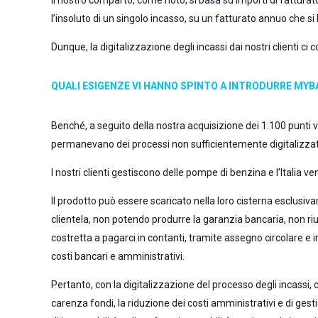
Il nostro comparto, come noto, si basa su importi di fatturato
l’insoluto di un singolo incasso, su un fatturato annuo che s
Dunque, la digitalizzazione degli incassi dai nostri clienti ci 
QUALI ESIGENZE VI HANNO SPINTO A INTRODURRE MY
Benché, a seguito della nostra acquisizione dei 1.100 punti v
permanevano dei processi non sufficientemente digitalizzati 
I nostri clienti gestiscono delle pompe di benzina e l’Italia ve
Il prodotto può essere scaricato nella loro cisterna esclusi
clientela, non potendo produrre la garanzia bancaria, non r
costretta a pagarci in contanti, tramite assegno circolare e i
costi bancari e amministrativi.
Pertanto, con la digitalizzazione del processo degli incassi, ci
carenza fondi, la riduzione dei costi amministrativi e di gest