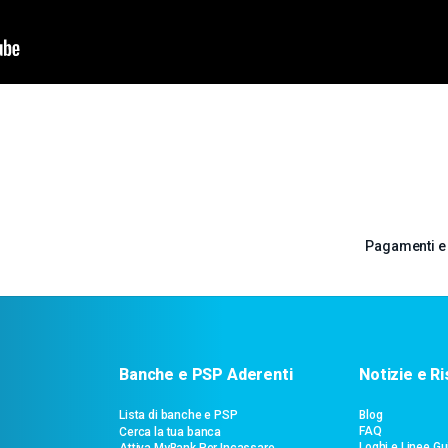
Pagamenti e 
Banche e PSP Aderenti
Notizie e R
Lista di banche e PSP
Blog
FAQ
Cerca la tua banca
Loghi e Linee Gu