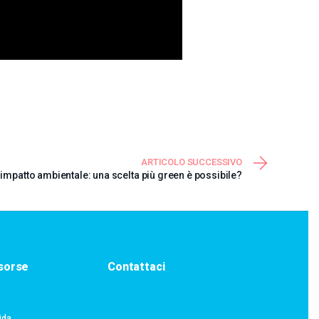
ARTICOLO SUCCESSIVO
impatto ambientale: una scelta più green è possibile?
isorse
Contattaci
ida