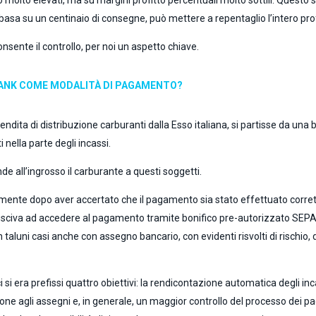
 molto elevati, ma su margini profitto percentuali molto sottili. Questo s
i basa su un centinaio di consegne, può mettere a repentaglio l’intero pr
consente il controllo, per noi un aspetto chiave.
BANK COME MODALITÀ DI PAGAMENTO?
endita di distribuzione carburanti dalla Esso italiana, si partisse da un
nella parte degli incassi.
nde all’ingrosso il carburante a questi soggetti.
vamente dopo aver accertato che il pagamento sia stato effettuato corret
iusciva ad accedere al pagamento tramite bonifico pre-autorizzato SEPA 
n taluni casi anche con assegno bancario, con evidenti risvolti di rischio
 si era prefissi quattro obiettivi: la rendicontazione automatica degli incas
ione agli assegni e, in generale, un maggior controllo del processo dei pa