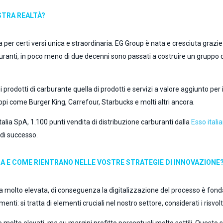
STRA REALTÀ?
 per certi versi unica e straordinaria. EG Group è nata e cresciuta grazie 
ranti, in poco meno di due decenni sono passati a costruire un gruppo di 6
prodotti di carburante quella di prodotti e servizi a valore aggiunto per il 
ppi come Burger King, Carrefour, Starbucks e molti altri ancora.
Italia SpA, 1.100 punti vendita di distribuzione carburanti dalla
Esso itali
di successo.
ALIA E COME RIENTRANO NELLE VOSTRE STRATEGIE DI INNOVAZIONE
za molto elevata, di conseguenza la digitalizzazione del processo è fond
nti: si tratta di elementi cruciali nel nostro settore, considerati i risv