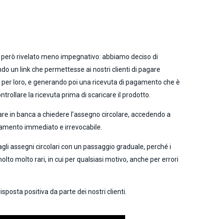
 è però rivelato meno impegnativo: abbiamo deciso di
endo un link che permettesse ai nostri clienti di pagare
e per loro, e generando poi una ricevuta di pagamento che è
rollare la ricevuta prima di scaricare il prodotto.
dare in banca a chiedere l’assegno circolare, accedendo a
gamento immediato e irrevocabile.
gli assegni circolari con un passaggio graduale, perché i
lto molto rari, in cui per qualsiasi motivo, anche per errori
posta positiva da parte dei nostri clienti.