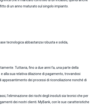
ignifica che il mancato controllo di un incasso, quindi anche
ofitto di un anno maturato sul singolo impianto.
a base tecnologica abbastanza robusta e solida,
tamente. Tuttavia, fino a due anni fa, una parte della
e alla sua relativa dilazione di pagamento, trovandosi
, di appesantimento dei processi di riconciliazione nonché di
si, l’eliminazione dei rischi degli insoluti sia tecnici che per
gamenti dei nostri clienti. MyBank, con le sue caratteristiche