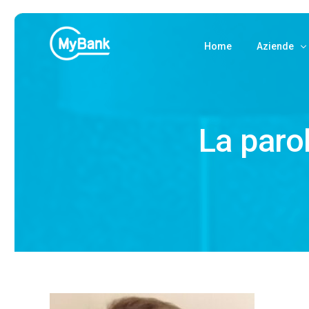
Home
Aziende
Accetta P
Pagamenti
La parol
Pagamenti 
MyBank B
Attivazion